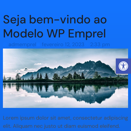
Seja bem-vindo ao
Modelo WP Emprel
admemprel
fevereiro 12, 2023
2:33 pm
Abrir 
Lorem ipsum dolor sit amet, consectetur adipiscing
elit. Aliquam nec justo ut diam euismod eleifend.